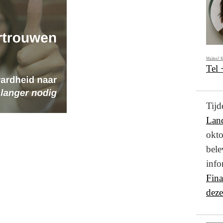
Mailen? K
Tel
Ti
Lan
okto
bel
info
Fin
deze