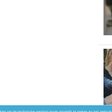
okies om de technische werking ervan mogelijk te maken en het gebrui