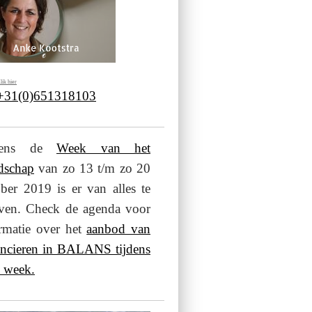
lik hier
 +31(0)651318103
jdens de
Week van het
dschap
van zo 13 t/m zo 20
ber 2019 is er van alles te
even. Check de agenda voor
rmatie over het
aanbod van
ancieren in BALANS tijdens
 week.