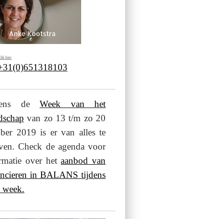
lik hier
 +31(0)651318103
jdens de
Week van het
dschap
van zo 13 t/m zo 20
ber 2019 is er van alles te
even. Check de agenda voor
rmatie over het
aanbod van
ancieren in BALANS tijdens
 week.