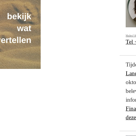
Mailen? K
Tel
Ti
Lan
okto
bel
info
Fin
deze