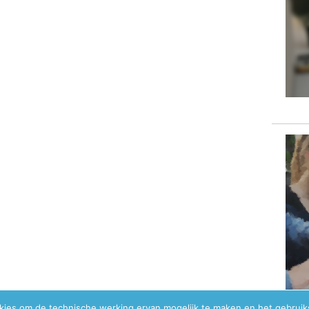
okies om de technische werking ervan mogelijk te maken en het gebrui