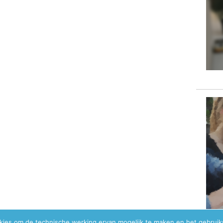
okies om de technische werking ervan mogelijk te maken en het gebrui