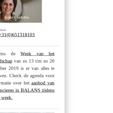
lik hier
 +31(0)651318103
jdens de
Week van het
dschap
van zo 13 t/m zo 20
ber 2019 is er van alles te
even. Check de agenda voor
rmatie over het
aanbod van
ancieren in BALANS tijdens
 week.