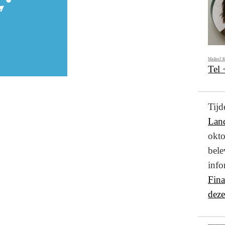
Mailen? K
Tel
Ti
Lan
okto
bel
info
Fin
deze