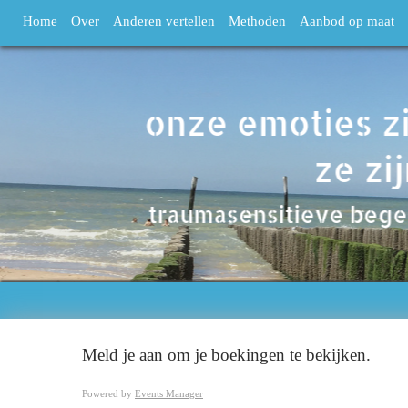
Home
Over
Anderen vertellen
Methoden
Aanbod op maat
Meld je aan
om je boekingen te bekijken.
Powered by
Events Manager