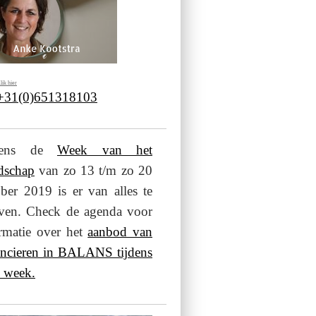
lik hier
 +31(0)651318103
jdens de
Week van het
dschap
van zo 13 t/m zo 20
ber 2019 is er van alles te
even. Check de agenda voor
rmatie over het
aanbod van
ancieren in BALANS tijdens
 week.