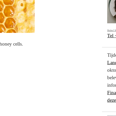
Mailen? K
Tel
honey cells.
Ti
Lan
okto
bel
info
Fin
deze