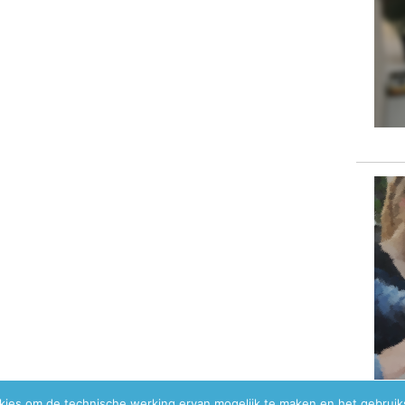
okies om de technische werking ervan mogelijk te maken en het gebrui