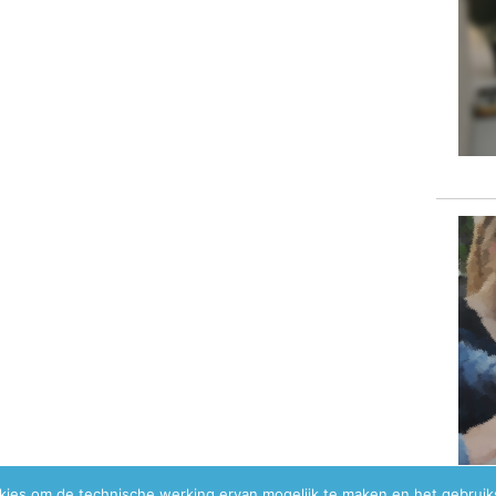
okies om de technische werking ervan mogelijk te maken en het gebrui