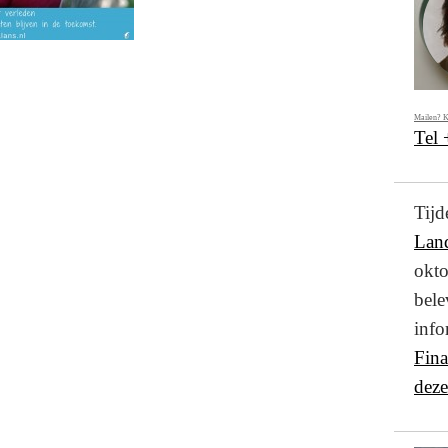
Mailen? K
Tel
Ti
Lan
okto
bel
info
Fin
deze