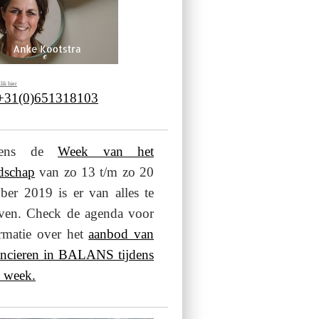
lik hier
 +31(0)651318103
jdens de
Week van het
dschap
van zo 13 t/m zo 20
ber 2019 is er van alles te
even. Check de agenda voor
rmatie over het
aanbod van
ancieren in BALANS tijdens
 week.