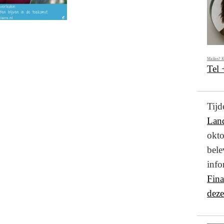
Mailen? K
Tel
Ti
Lan
okto
bel
info
Fin
deze