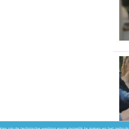
okies om de technische werking ervan mogelijk te maken en het gebrui