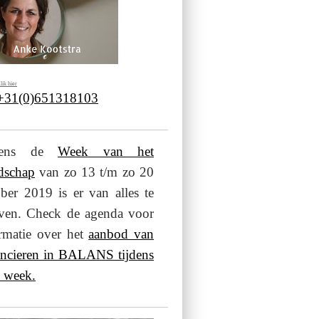
lik hier
 +31(0)651318103
jdens de
Week van het
dschap
van zo 13 t/m zo 20
ber 2019 is er van alles te
even. Check de agenda voor
rmatie over het
aanbod van
ancieren in BALANS tijdens
 week.