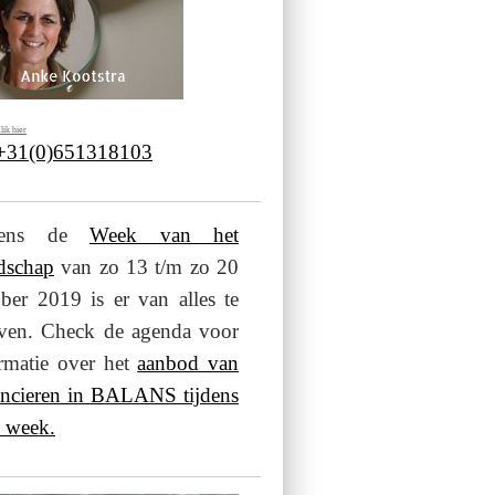
lik hier
 +31(0)651318103
jdens de
Week van het
dschap
van zo 13 t/m zo 20
ber 2019 is er van alles te
even. Check de agenda voor
rmatie over het
aanbod van
ancieren in BALANS tijdens
 week.