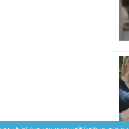
okies om de technische werking ervan mogelijk te maken en het gebrui