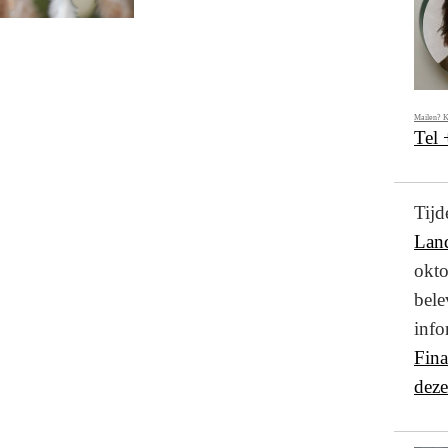
Mailen? K
Tel
Ti
Lan
okto
bel
info
Fin
deze