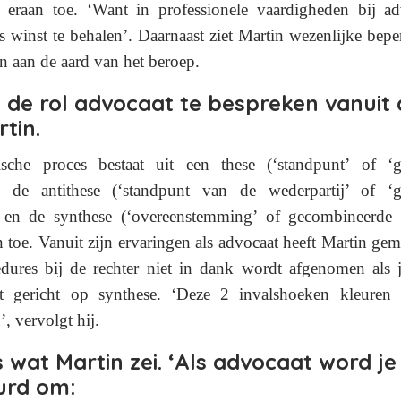
 eraan toe. ‘Want in professionele vaardigheden bij a
s winst te behalen’. Daarnaast ziet Martin wezenlijke bep
jn aan de aard van het beroep.
 de rol advocaat te bespreken vanuit d
tin.
ische proces bestaat uit een these (‘standpunt’ of ‘ge
, de antithese (‘standpunt van de wederpartij’ of ‘ge
 en de synthese (‘overeenstemming’ of gecombineerde 
n toe.
Vanuit zijn ervaringen als advocaat heeft Martin gem
edures bij de rechter niet in dank wordt afgenomen als 
t gericht op synthese.
‘Deze 2 invalshoeken kleuren 
’, vervolgt hij.
is wat Martin zei. ‘Als advocaat word je
urd om: