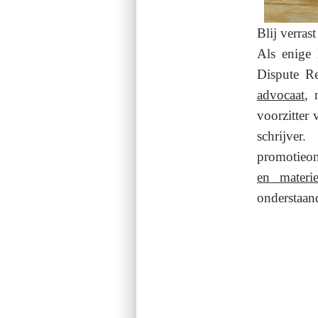
Blij verras
Als enige
Dispute Re
advocaat
, 
voorzitter
schrijver.
promotieond
en materi
onderstaan