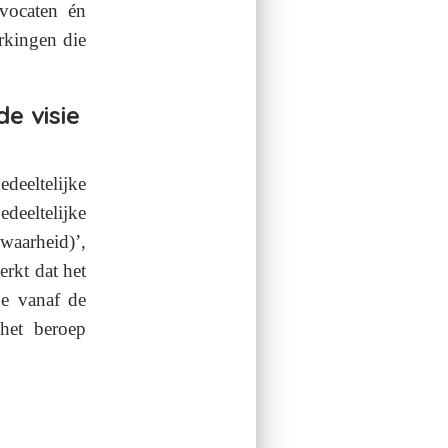
dvocaten én
erkingen die
e visie
deeltelijke
deeltelijke
waarheid)’,
erkt dat het
je vanaf de
het beroep