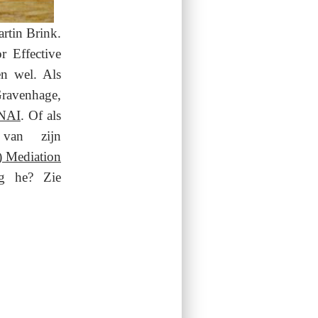
artin Brink.
r Effective
en wel.
Als
Gravenhage,
 NAI
.
Of als
van zijn
) Mediation
ig he? Zie