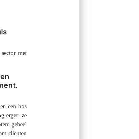
ls
 sector met
een
ment.
en een bos
og erger: ze
otere geheel
om cliënten