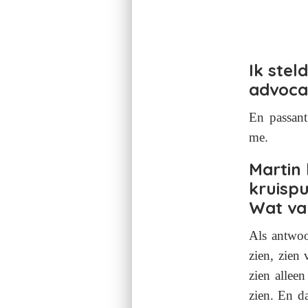
Ik stel
advoca
En passant
me.
Martin 
kruisp
Wat va
Als antwoo
zien, zien 
zien alleen
zien. En d