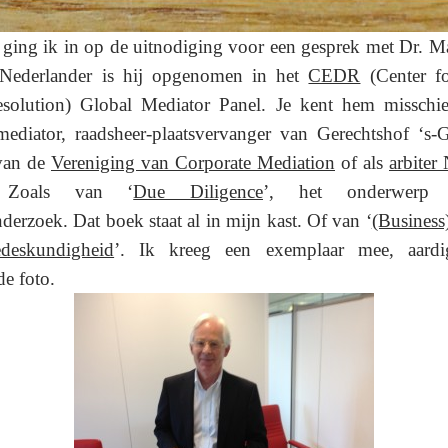
t ging ik in op de uitnodiging voor een gesprek met Dr. M
 Nederlander is hij opgenomen in het
CEDR
(Center fo
solution) Global Mediator Panel.
Je kent hem misschi
mediator, raadsheer-plaatsvervanger van Gerechtshof ‘s-
 van de
Vereniging van Corporate Mediation
of als
arbiter
Zoals van
‘
Due Diligence
’, het onderwerp 
erzoek. Dat boek staat al in mijn kast.
Of van
‘
(Business
edeskundigheid
’. Ik kreeg een exemplaar mee, aard
de foto.