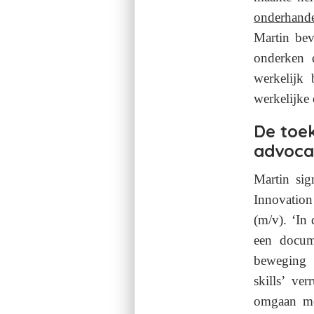
onderhand
Martin bev
onderken 
werkelijk
werkelijke 
De toe
advoca
Martin sig
Innovation
(m/v).
‘In 
een docume
beweging 
skills’ ve
omgaan met