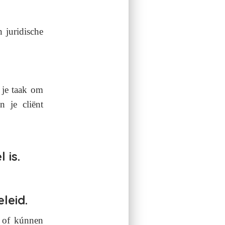
n juridische
 je taak om
 je cliënt
 is.
leid.
 of kúnnen