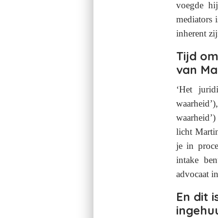
voegde hij
mediators i
inherent zi
Tijd om
van Mar
‘Het jurid
waarheid’)
waarheid’)
licht Marti
je in proc
intake ben
advocaat in
En dit 
ingehu