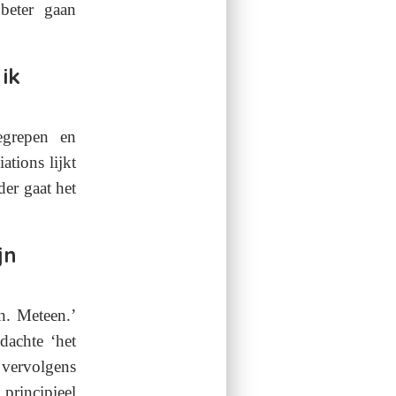
 beter gaan
ik
egrepen en
ations lijkt
der gaat het
jn
n. Meteen.’
dachte ‘het
vervolgens
principieel