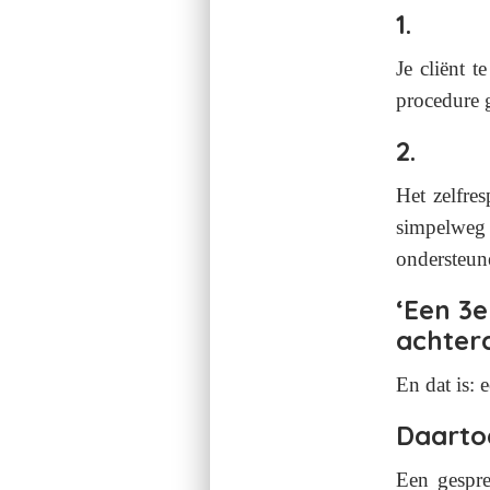
1.
Je cliënt te
procedure 
2.
Het zelfres
simpelweg
ondersteun
‘Een 3e
achtera
En dat is: 
Daartoe
Een gespr