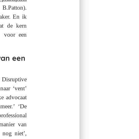
 B.Patton).
aker.
En ik
at de kern
 voor een
van een
 Disruptive
naar ‘vent’
lke advocaat
meer.’
‘De
ofessional
 manier van
nog niet’,