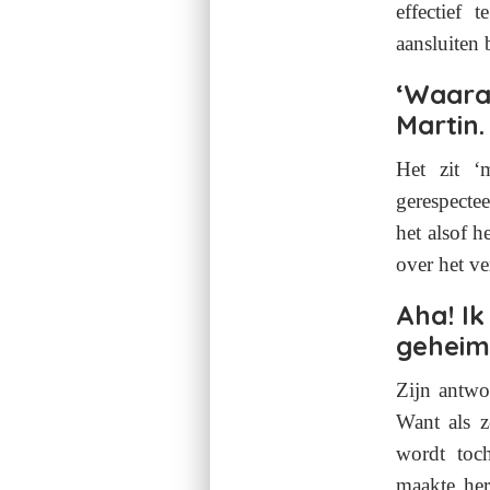
effectief 
aansluiten 
‘Waara
Martin.
Het zit ‘
gerespectee
het alsof h
over het ve
Aha! Ik
geheim 
Zijn antwo
Want als z
wordt toch
maakte her