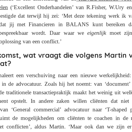
elen
(‘Excellent Onderhandelen’ van R.Fisher, W.Ury en
estigde dat terwijl hij zei: ‘Met deze tekening werk ik v
dat jij met Financieren in BALANS kunt bereiken d
 bespreekbaar wordt.
Daar waar we
eigenlijk
moet zijn
oplossing van een conflict.’
komst, wat vraagt die volgens Martin 
at?
naleert een verschuiving naar een nieuwe werkelijkheid:
 in de advocatuur.
Zoals hij het noemt: van ‘document’ 
de traditionele transactiepraktijk maakt het weinig uit we
nt opstelt. In andere zaken willen cliënten dat niet 
van ‘General commercial’ advocatuur naar ‘T-shaped pr
rruimt de mogelijkheden om cliënten te coachen in de
 conflicten’, aldus Martin.
‘Maar ook dan we zijn er 