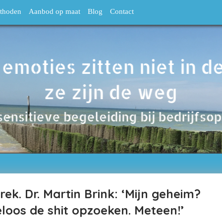
thoden
Aanbod op maat
Blog
Contact
rek. Dr. Martin Brink: ‘Mijn geheim?
loos de shit opzoeken. Meteen!’