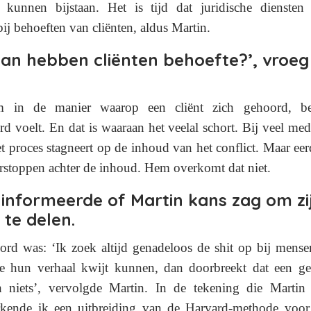
te kunnen bijstaan.
Het is tijd dat juridische diensten
bij behoeften van cliënten, aldus Martin.
an hebben cliënten behoefte?’, vroeg 
m in de manier waarop een cliënt zich gehoord, b
rd voelt. En dat is waaraan het veelal schort.
Bij veel medi
et proces stagneert op de inhoud van het conflict. Maar eer
rstoppen achter de inhoud.
Hem overkomt dat niet.
 informeerde of Martin kans zag om zi
te delen.
ord was: ‘Ik zoek altijd genadeloos de shit op bij mense
e hun verhaal kwijt kunnen, dan doorbreekt dat een ge
 niets’, vervolgde Martin.
In de tekening die Martin 
kende ik een uitbreiding van de
Harvard-methode voor 