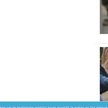
okies om de technische werking ervan mogelijk te maken en het gebrui