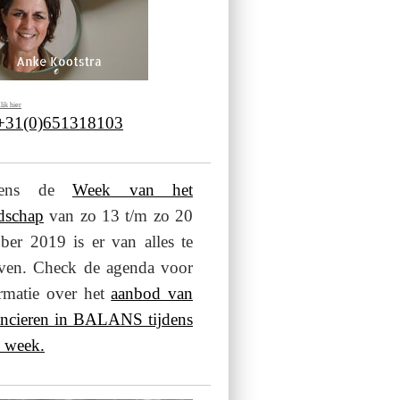
lik hier
 +31(0)651318103
jdens de
Week van het
dschap
van zo 13 t/m zo 20
ber 2019 is er van alles te
even. Check de agenda voor
rmatie over het
aanbod van
ancieren in BALANS tijdens
 week.