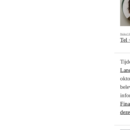
Mailen? K
Tel
Ti
Lan
okto
bel
info
Fin
deze