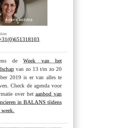
lik hier
 +31(0)651318103
jdens de
Week van het
dschap
van zo 13 t/m zo 20
ber 2019 is er van alles te
even. Check de agenda voor
rmatie over het
aanbod van
ancieren in BALANS tijdens
 week.