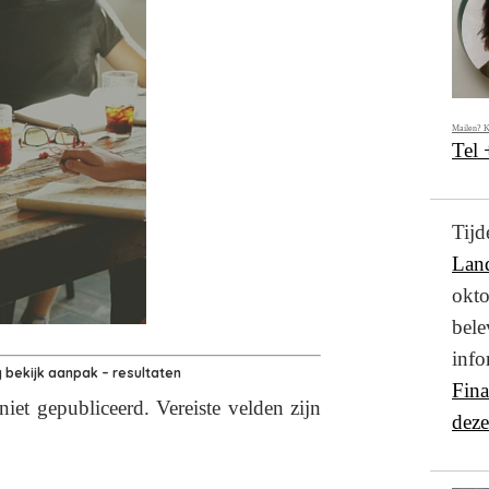
Mailen? K
Tel
Ti
Lan
okto
bel
info
 bekijk aanpak – resultaten
Fin
niet gepubliceerd.
Vereiste velden zijn
deze