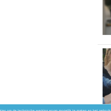
okies om de technische werking ervan mogelijk te maken en het gebrui