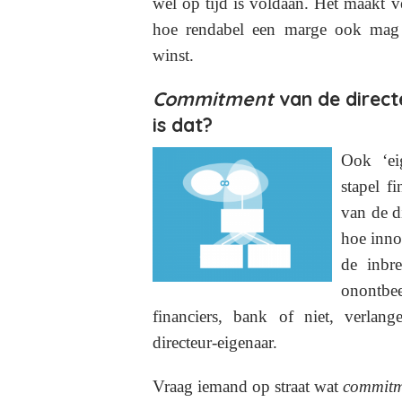
wel op tijd is voldaan. Het maakt v
hoe rendabel een marge ook mag z
winst.
Commitment
van de direct
is dat?
Ook ‘ei
stapel f
van de d
hoe inno
de inbr
onontbe
financiers, bank of niet, verla
directeur-eigenaar.
Vraag iemand op straat wat
commitm