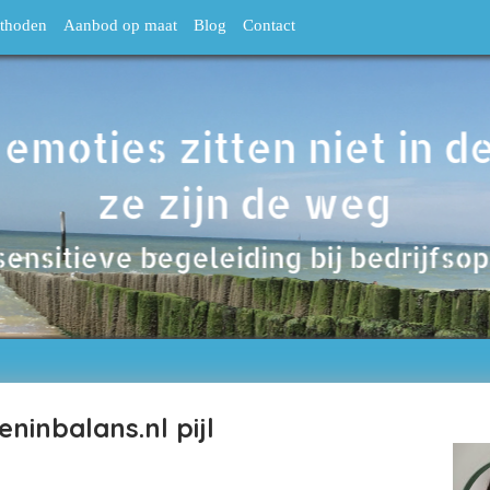
thoden
Aanbod op maat
Blog
Contact
ninbalans.nl pijl