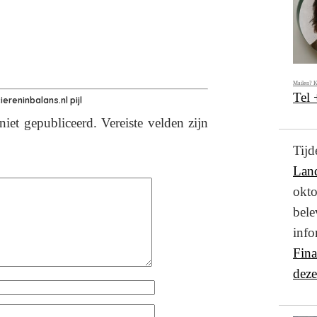
Mailen? K
Tel
ereninbalans.nl pijl
niet gepubliceerd.
Vereiste velden zijn
Ti
Lan
okto
bel
info
Fin
deze