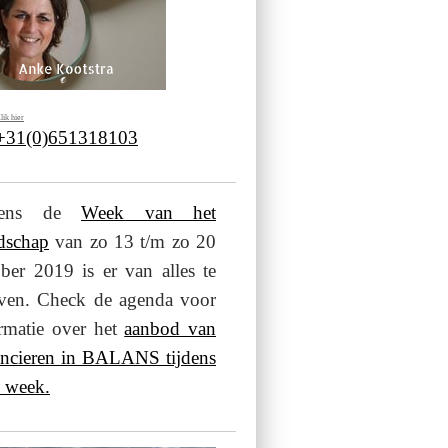
lik hier
 +31(0)651318103
jdens de
Week van het
dschap
van zo 13 t/m zo 20
ber 2019 is er van alles te
even. Check de agenda voor
rmatie over het
aanbod van
ancieren in BALANS tijdens
 week.