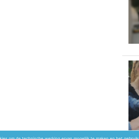
okies om de technische werking ervan mogelijk te maken en het gebrui