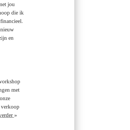
met jou
noop die ik
financieel.
 nieuw
zijn en
 workshop
ngen met
 onze
e verkoop
verder
»