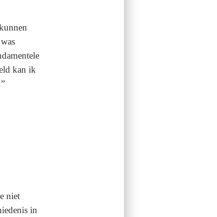
 kunnen
 was
ndamentele
eld kan ik
.”
e niet
iedenis in