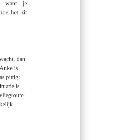
n want je
hoe het zit
rwacht, dan
 Anke is
s pittig:
tuatie is
vliegroute
kelijk