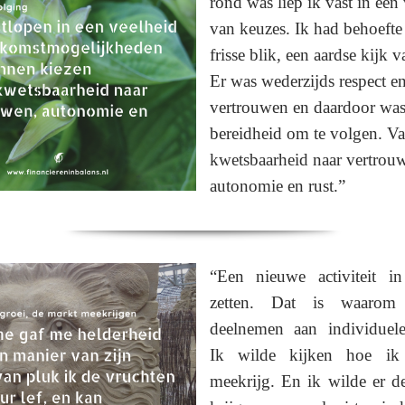
rond was liep ik vast in een
van keuzes. Ik had behoefte
frisse blik, een aardse kijk v
Er was wederzijds respect e
vertrouwen en daardoor was 
bereidheid om te volgen. Va
kwetsbaarheid naar vertrou
autonomie en rust.”
“Een nieuwe activiteit i
zetten. Dat is waarom
deelnemen aan individuele
Ik wilde kijken hoe ik
meekrijg. En ik wilde er d