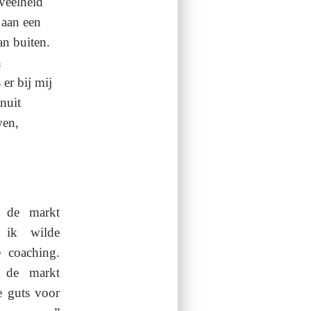
 veelheid
 aan een
an buiten.
n
er bij mij
nuit
wen,
n de markt
 ik wilde
 coaching.
 de markt
e guts voor