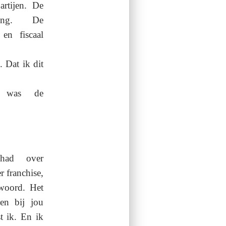
artijen. De
iving. De
en fiscaal
 Dat ik dit
 was de
had over
 franchise,
twoord. Het
en bij jou
t ik. En ik