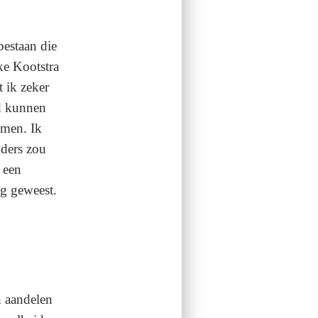
bestaan die
ke Kootstra
 ik zeker
ad kunnen
omen. Ik
nders zou
 een
ig geweest.
 aandelen