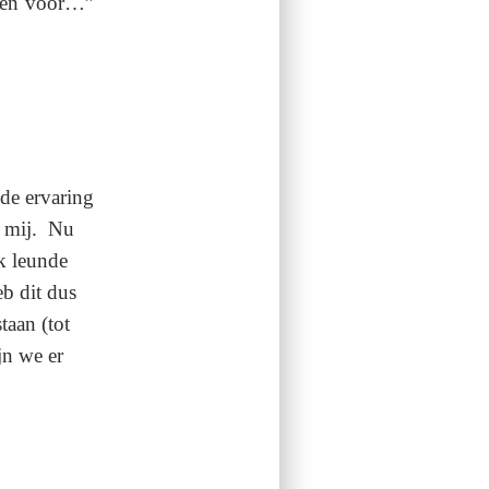
den voor…”
 de ervaring
e mij. Nu
Ik leunde
eb dit dus
taan (tot
jn we er