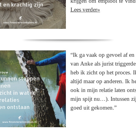
krijgen om emplooi te vin
Lees verder»
“Ik ga vaak op gevoel af en
van Anke als jurist triggerd
heb ik zicht op het proces. 
altijd maar op anderen. Ik h
ook in mijn relatie laten onts
mijn spijt nu…). Intussen zi
goed uit gekomen.”