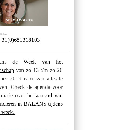
lik hier
 +31(0)651318103
jdens de
Week van het
dschap
van zo 13 t/m zo 20
ber 2019 is er van alles te
even. Check de agenda voor
rmatie over het
aanbod van
ancieren in BALANS tijdens
 week.