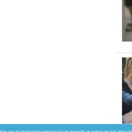
okies om de technische werking ervan mogelijk te maken en het gebrui