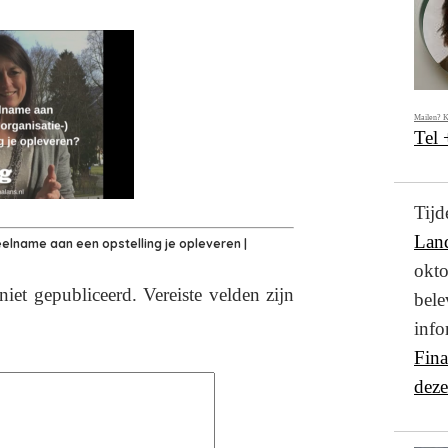
Mailen? K
Tel
Ti
Lan
elname aan een opstelling je opleveren |
okto
niet gepubliceerd.
Vereiste velden zijn
bel
info
Fin
deze