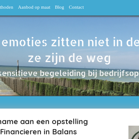
thoden
Aanbod op maat
Blog
Contact
name aan een opstelling
 Financieren in Balans